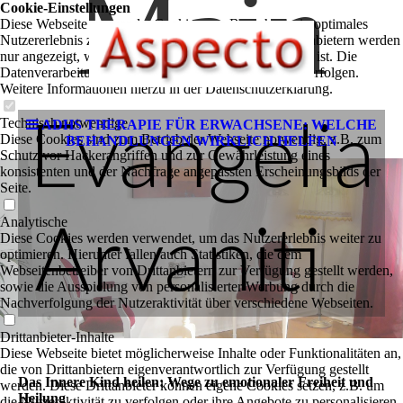
Main
Cookie-Einstellungen
Diese Webseite verwendet Cookies, um Besuchern ein optimales
Nutzererlebnis zu bieten. Bestimmte Inhalte von Drittanbietern werden
nur angezeigt, wenn die entsprechende Option aktiviert ist. Die
Datenverarbeitung kann dann auch in einem Drittland erfolgen.
Weitere Informationen hierzu in der Datenschutzerklärung.
Technisch notwendige
ADHS THERAPIE FÜR ERWACHSENE: WELCHE
Evangelia
Diese Cookies sind zum Betrieb der Webseite notwendig, z.B. zum
BEHANDLUNGEN WIRKLICH HELFEN
Schutz vor Hackerangriffen und zur Gewährleistung eines
konsistenten und der Nachfrage angepassten Erscheinungsbilds der
Seite.
Analytische
Arvaniti
Diese Cookies werden verwendet, um das Nutzererlebnis weiter zu
optimieren. Hierunter fallen auch Statistiken, die dem
Webseitenbetreiber von Drittanbietern zur Verfügung gestellt werden,
sowie die Ausspielung von personalisierter Werbung durch die
Nachverfolgung der Nutzeraktivität über verschiedene Webseiten.
Drittanbieter-Inhalte
Diese Webseite bietet möglicherweise Inhalte oder Funktionalitäten an,
die von Drittanbietern eigenverantwortlich zur Verfügung gestellt
Das Innere Kind heilen: Wege zu emotionaler Freiheit und
werden. Diese Drittanbieter können eigene Cookies setzen, z.B. um
Heilung
die Nutzeraktivität zu verfolgen oder ihre Angebote zu personalisieren