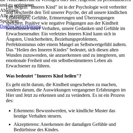
und zu optimieren.
Der Begriff "Inneres Kind" ist in der Psychologie weit verbreitet
Ablehnen
und beschreibt den Teil unserer Psyche, der all unsere kindlichen
Alle akzeptieren
Erfahrungen, Gefühle, Erinnerungen und Überzeugungen
Speichern
speichert. Positive wie negative Prägungen aus der Kindheit
Datenschutzerklärung
beeinflussen unser Verhalten, unsere Gedanken und Gefühle im
Erwachsenenalter. Ein verletztes Inneres Kind kann sich in
Ängsten, Unsicherheiten, Beziehungsproblemen,
Perfektionismus oder einem Mangel an Selbstwertgefühl äußern.
Das "Heilen des Inneren Kindes" bedeutet, sich diesen alten
Wunden zuzuwenden, sie anzuerkennen und zu integrieren, um
emotionale Freiheit und ein selbstbestimmteres Leben als
Erwachsener zu führen.
Was bedeutet "Inneres Kind heilen"?
Es geht nicht darum, die Kindheit ungeschehen zu machen,
sondern darum, die Auswirkungen vergangener Erfahrungen im
Hier und Jetzt zu erkennen und zu verändern. Es ist ein Prozess
des:
Erkennens: Bewusstwerden, wie kindliche Muster das
heutige Verhalten steuern.
Akzeptierens: Anerkennen der damaligen Gefühle und
Bedürfnisse des Kindes.