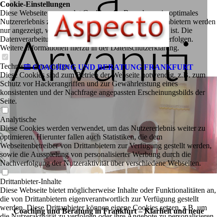
Cookie-Einstellungen
Diese Webseite verwendet Cookies, um Besuchern ein optimales
Nutzererlebnis zu bieten. Bestimmte Inhalte von Drittanbietern werden
nur angezeigt, wenn die entsprechende Option aktiviert ist. Die
Datenverarbeitung kann dann auch in einem Drittland erfolgen.
Arvaniti
Weitere Informationen hierzu in der Datenschutzerklärung.
Technisch notwendige
COACHING UND BERATUNG FRANKFURT
Diese Cookies sind zum Betrieb der Webseite notwendig, z.B. zum
Schutz vor Hackerangriffen und zur Gewährleistung eines
konsistenten und der Nachfrage angepassten Erscheinungsbilds der
Seite.
Analytische
Diese Cookies werden verwendet, um das Nutzererlebnis weiter zu
optimieren. Hierunter fallen auch Statistiken, die dem
Webseitenbetreiber von Drittanbietern zur Verfügung gestellt werden,
sowie die Ausspielung von personalisierter Werbung durch die
Nachverfolgung der Nutzeraktivität über verschiedene Webseiten.
Drittanbieter-Inhalte
Diese Webseite bietet möglicherweise Inhalte oder Funktionalitäten an,
die von Drittanbietern eigenverantwortlich zur Verfügung gestellt
werden. Diese Drittanbieter können eigene Cookies setzen, z.B. um
Coaching und Beratung in Frankfurt – Klarheit und neue
die Nutzeraktivität zu verfolgen oder ihre Angebote zu personalisieren