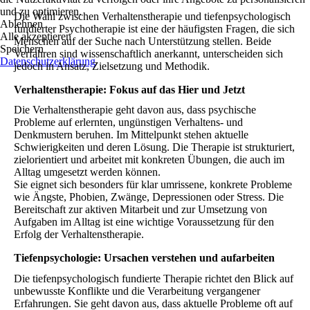
und zu optimieren.
Die Wahl zwischen Verhaltenstherapie und tiefenpsychologisch
Ablehnen
fundierter Psychotherapie ist eine der häufigsten Fragen, die sich
Alle akzeptieren
Menschen auf der Suche nach Unterstützung stellen. Beide
Speichern
Verfahren sind wissenschaftlich anerkannt, unterscheiden sich
Datenschutzerklärung
jedoch in Ansatz, Zielsetzung und Methodik.
Verhaltenstherapie: Fokus auf das Hier und Jetzt
Die Verhaltenstherapie geht davon aus, dass psychische
Probleme auf erlernten, ungünstigen Verhaltens- und
Denkmustern beruhen. Im Mittelpunkt stehen aktuelle
Schwierigkeiten und deren Lösung. Die Therapie ist strukturiert,
zielorientiert und arbeitet mit konkreten Übungen, die auch im
Alltag umgesetzt werden können.
Sie eignet sich besonders für klar umrissene, konkrete Probleme
wie Ängste, Phobien, Zwänge, Depressionen oder Stress. Die
Bereitschaft zur aktiven Mitarbeit und zur Umsetzung von
Aufgaben im Alltag ist eine wichtige Voraussetzung für den
Erfolg der Verhaltenstherapie.
Tiefenpsychologie: Ursachen verstehen und aufarbeiten
Die tiefenpsychologisch fundierte Therapie richtet den Blick auf
unbewusste Konflikte und die Verarbeitung vergangener
Erfahrungen. Sie geht davon aus, dass aktuelle Probleme oft auf