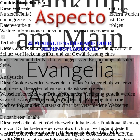
Frankfurt
Cookie-Einstellungen
Diese Webseite verwendet Cookies, um Besuchern ein optimales
Nutzererlebnis zu bieten. Bestimmte Inhalte von Drittanbietern werden
nur angezeigt, wenn die entsprechende Option aktiviert ist. Die
am Main
Datenverarbeitung kann dann auch in einem Drittland erfolgen.
Weitere Informationen hierzu in der Datenschutzerklärung.
Technisch notwendige
VERHALTENSTHERAPIE ODER
Diese Cookies sind zum Betrieb der Webseite notwendig, z.B. zum
TIEFENPSYCHOLOGIE?
Schutz vor Hackerangriffen und zur Gewährleistung eines
konsistenten und der Nachfrage angepassten Erscheinungsbilds der
Evangelia
Seite.
Analytische
Diese Cookies werden verwendet, um das Nutzererlebnis weiter zu
optimieren. Hierunter fallen auch Statistiken, die dem
Arvaniti
Webseitenbetreiber von Drittanbietern zur Verfügung gestellt werden,
sowie die Ausspielung von personalisierter Werbung durch die
Nachverfolgung der Nutzeraktivität über verschiedene Webseiten.
Drittanbieter-Inhalte
Diese Webseite bietet möglicherweise Inhalte oder Funktionalitäten an,
die von Drittanbietern eigenverantwortlich zur Verfügung gestellt
Verhaltenstherapie oder Tiefenpsychologie: Was ist besser
werden. Diese Drittanbieter können eigene Cookies setzen, z.B. um
für Sie?
die Nutzeraktivität zu verfolgen oder ihre Angebote zu personalisieren